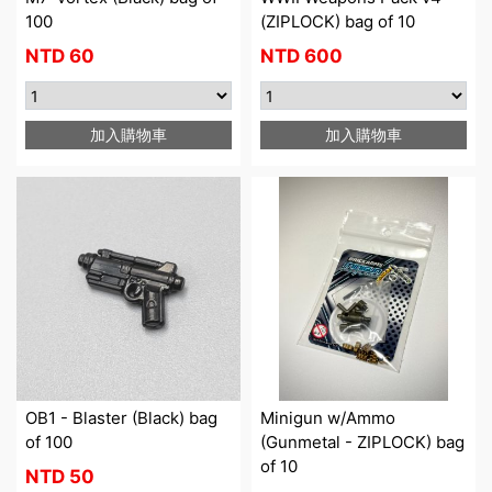
100
(ZIPLOCK) bag of 10
NTD
60
NTD
600
加入購物車
加入購物車
OB1 - Blaster (Black) bag
Minigun w/Ammo
of 100
(Gunmetal - ZIPLOCK) bag
of 10
NTD
50