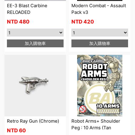
EE-3 Blast Carbine
Modern Combat - Assault
RELOADED
Pack v3
NTD
480
NTD
420
加入購物車
加入購物車
Retro Ray Gun (Chrome)
Robot Arms+ Shoulder
Peg : 10 Arms (Tan
NTD
60