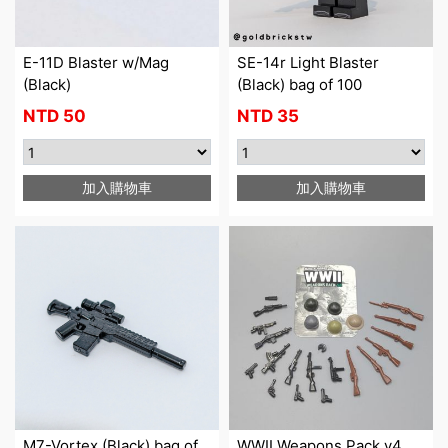
E-11D Blaster w/Mag
SE-14r Light Blaster
(Black)
(Black) bag of 100
NTD
50
NTD
35
加入購物車
加入購物車
M7-Vortex (Black) bag of
WWII Weapons Pack v4