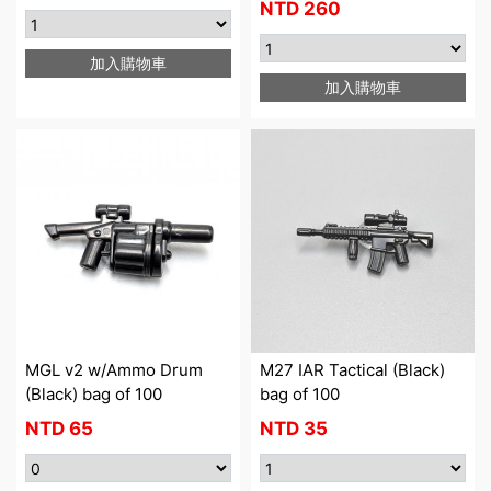
NTD
260
加入購物車
加入購物車
MGL v2 w/Ammo Drum
M27 IAR Tactical (Black)
(Black) bag of 100
bag of 100
NTD
65
NTD
35