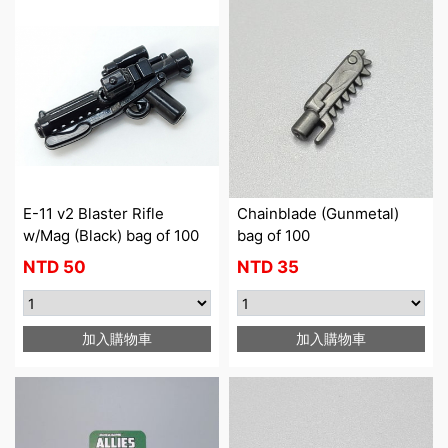
E-11 v2 Blaster Rifle
Chainblade (Gunmetal)
w/Mag (Black) bag of 100
bag of 100
NTD
50
NTD
35
加入購物車
加入購物車