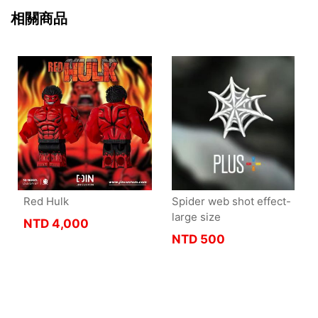
相關商品
Red Hulk
Spider web shot effect-
large size
NTD
4,000
NTD
500