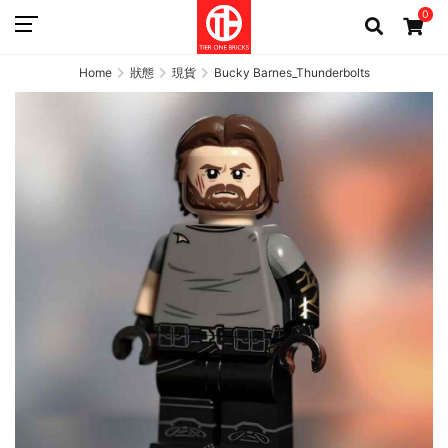
0
Home
狀態
現貨
Bucky Barnes_Thunderbolts