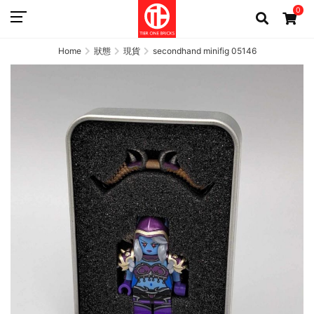
0
Home
狀態
現貨
secondhand minifig 05146