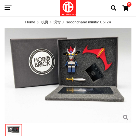
0
Home
狀態
現貨
secondhand minifig 05124