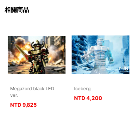
相關商品
Megazord black LED
Iceberg
ver.
NTD
4,200
NTD
9,825