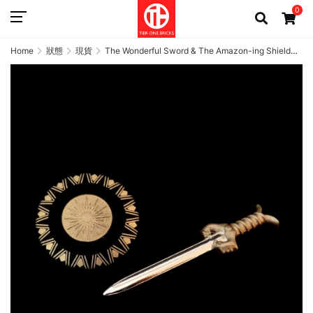
0
Home
狀態
現貨
The Wonderful Sword & The Amazon-ing Shield
SET