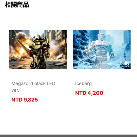
相關商品
Megazord black LED
Iceberg
ver.
NTD
4,200
NTD
9,825