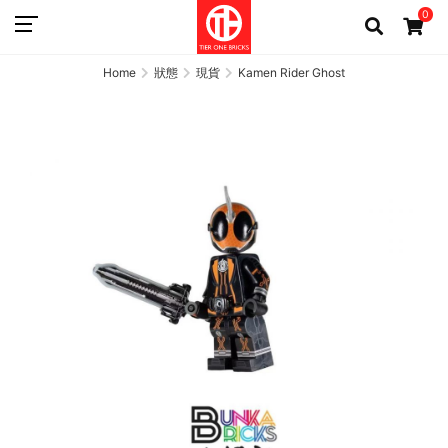
0
Home
狀態
現貨
Kamen Rider Ghost