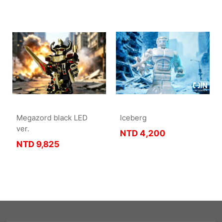
Megazord black LED
Iceberg
ver.
NTD
4,200
NTD
9,825